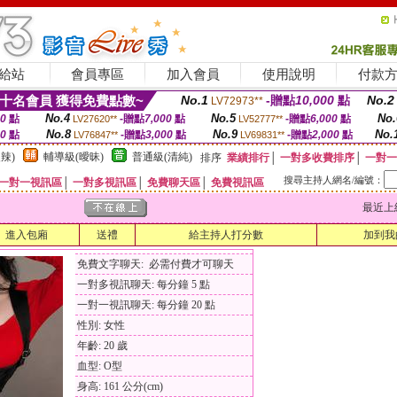
給站
會員專區
加入會員
使用說明
付款
十名會員 獲得免費點數~
No.1
-贈點
10,000
點
No.2
LV72973**
No.4
No.5
No.
00
點
-贈點
7,000
點
-贈點
6,000
點
LV27620**
LV52777**
No.8
No.9
No.
00
點
-贈點
3,000
點
-贈點
2,000
點
LV76847**
LV69831**
辣)
輔導級(曖昧)
普通級(清純)
排序
業績排行
│
一對多收費排序
│
一對一
搜尋主持人網名/編號：
一對一視訊區
│
一對多視訊區
│
免費聊天區
│
免費視訊區
最近上線時間
進入包廂
送禮
給主持人打分數
加到我
免費文字聊天: 必需付費才可聊天
一對多視訊聊天: 每分鐘 5 點
一對一視訊聊天: 每分鐘 20 點
性別: 女性
年齡: 20 歲
血型: O型
身高: 161 公分(cm)