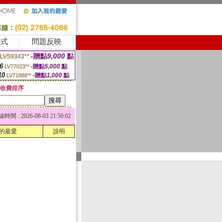
方式
問題反映
-贈點
9,000
點
LV59343**
6
-贈點
5,000
點
LV77023**
10
-贈點
1,000
點
LV71888**
收費排序
 : 2026-08-03 21:50:02
的最愛
說明