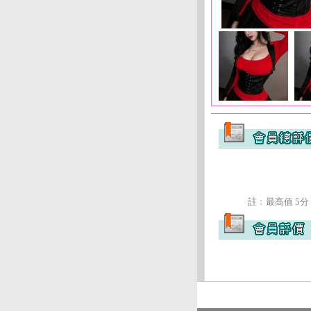
註﹕最高值 5分