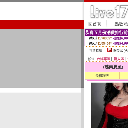
回首頁
點數補
恭喜五月份消費排行前
No.3
-贈點
8,0
LV76835**
No.7
-贈點
4,0
LV65464**
頻道指數
限制級(火
頻道
台妹專區
│
新人區
│
(越南夏至)
免費聊天