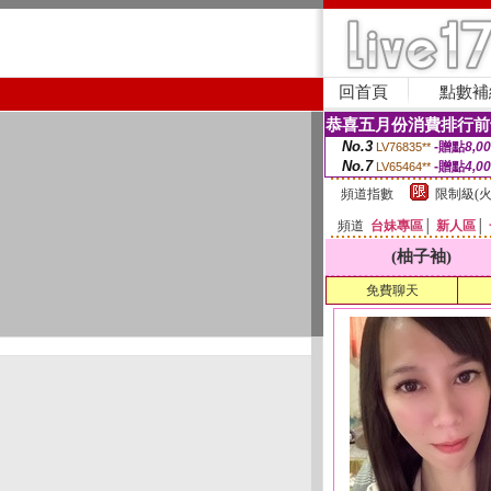
回首頁
點數補
恭喜五月份消費排行前
No.3
-贈點
8,0
LV76835**
No.7
-贈點
4,0
LV65464**
頻道指數
限制級(火
頻道
台妹專區
│
新人區
│
(柚子袖)
免費聊天