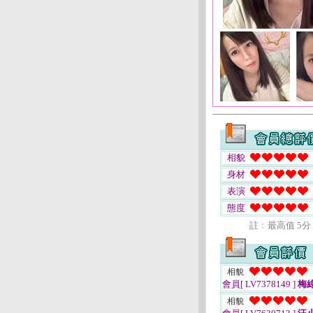
相貌
身材
表演
態度
註﹕最高值 5分
相貌
會員[ LV7378149 ]
梅
相貌