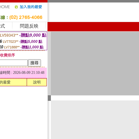
方式
問題反映
-贈點
9,000
點
LV59343**
6
-贈點
5,000
點
LV77023**
10
-贈點
1,000
點
LV71888**
收費排序
 : 2026-08-09 21:10:48
的最愛
說明