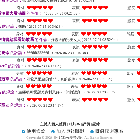
小彥
的評論：
很漂亮又很騷,又會叫
( 2026-07-30 16:08:14 )
身材
表演
態度
展鴻圖大展鴻圖
的評論：
( 2026-07-23 00:23:02 )
身材
表演
態度
智
的評論：
贊助
( 2026-07-15 10:34:28 )
身材
表演
態度
妳情書給我看奶敢嗎
的評論：
好聊天的完美女人
( 2026-07-01 08:52:04 )
身材
表演
態度
的要命
的評論：
666666666666~
( 2026-06-23 15:19:38 )
身材
表演
態度
setC
的評論：
( 2026-06-23 04:17:02 )
身材
表演
態度
筍冠軍
的評論：
可愛又配合的菲菲，真的很棒
( 2026-06-22 13:05:12 )
身材
表演
態度
吉
的評論：
主播很可愛甜美身材又好~非常的認真
( 2026-06-21 23:25:07 )
身材
表演
態度
下室友
的評論：
( 2026-06-21 23:14:17 )
主持人個人首頁
|
相片本
|
評價
|
記錄
使用條款
加入賺錢聯盟
賺錢聯盟專區
Copyright © 2026 By
173live影音網站
All Rights Reserved.