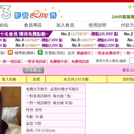
給站
會員專區
加入會員
使用說明
付款
十名會員 獲得免費點數~
No.1
-贈點
10,000
點
No.2
LV72973**
No.4
No.5
No.
00
點
-贈點
7,000
點
-贈點
6,000
點
LV27620**
LV52777**
No.8
No.9
No.
00
點
-贈點
3,000
點
-贈點
2,000
點
LV76847**
LV69831**
辣)
輔導級(曖昧)
普通級(清純)
排序
業績排行
│
一對多收費排序
│
一對一
搜尋主持人網名/編號：
一對一視訊區
│
一對多視訊區
│
免費聊天區
│
免費視訊區
最近上線時間
進入包廂
送禮
給主持人打分數
加到我
免費文字聊天: 必需付費才可聊天
一對多視訊聊天: 每分鐘 7 點
一對一視訊聊天: 每分鐘 30 點
性別: 女性
年齡: 34 歲
血型: O型
身高: 150 公分(cm)