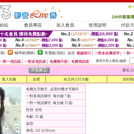
給站
會員專區
加入會員
使用說明
付款
十名會員 獲得免費點數~
No.1
-贈點
10,000
點
No.2
LV72973**
No.4
No.5
No.
00
點
-贈點
7,000
點
-贈點
6,000
點
LV27620**
LV52777**
No.8
No.9
No.
00
點
-贈點
3,000
點
-贈點
2,000
點
LV76847**
LV69831**
辣)
輔導級(曖昧)
普通級(清純)
排序
業績排行
│
一對多收費排序
│
一對一
搜尋主持人網名/編號：
一對一視訊區
│
一對多視訊區
│
免費聊天區
│
免費視訊區
最近上線時間
進入包廂
送禮
給主持人打分數
加到我
免費文字聊天: 必需付費才可聊天
一對多視訊聊天: 每分鐘 7 點
一對一視訊聊天: 每分鐘 25 點
性別: 女性
年齡: 35 歲
血型:
身高: 162 公分(cm)