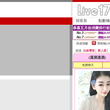
回首頁
點數補
恭喜五月份消費排行前
No.3
-贈點
8,0
LV76835**
No.7
-贈點
4,0
LV65464**
頻道指數
限制級(火
頻道
台妹專區
│
新人區
│
(溫酒溫酒)
免費聊天