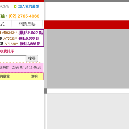
方式
問題反映
-贈點
9,000
點
LV59343**
6
-贈點
5,000
點
LV77023**
10
-贈點
1,000
點
LV71888**
收費排序
 : 2026-07-24 11:46:28
的最愛
說明