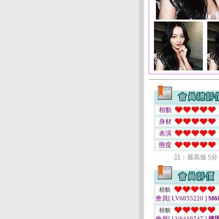
相貌
身材
表演
態度
註﹕最高值 5分
相貌
會員[ LV6855220 ]
M68
相貌
會員[ LV6419747 ]
搞