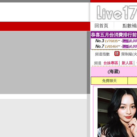
回首頁
點數補
恭喜五月份消費排行前
No.3
-贈點
8,0
LV76835**
No.7
-贈點
4,0
LV65464**
頻道指數
限制級(火
頻道
台妹專區
│
新人區
│
(海葳)
免費聊天