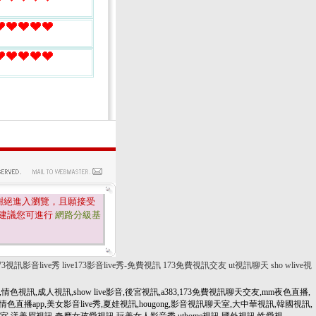
謝絕進入瀏覽，且願接受
建議您可進行
網路分級基
e173視訊影音live秀
live173影音live秀-免費視訊
173免費視訊交友
ut視訊聊天
sho wlive視
女,情色視訊,成人視訊,show live影音,後宮視訊,a383,173免費視訊聊天交友,mm夜色直播,
人交友,情色直播app,美女影音live秀,夏娃視訊,hougong,影音視訊聊天室,大中華視訊,韓國視訊,