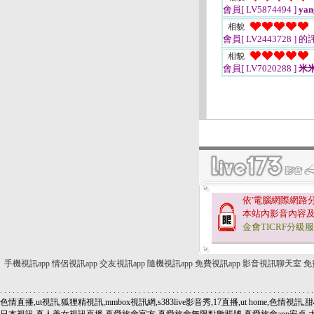
會員[ LV5874494 ]
yan
相貌
會員[ LV2443728 ]
的
相貌
會員[ LV7020288 ]
米
依'電腦網際網路
本站內影音內容
金會TICRF分級
手機視訊app
情侶視訊app
交友視訊app
隨機視訊app
免費視訊app
影音視訊聊天室
免
.
.
.
.
.
.
.
.
.
.
.
.
.
.
.
.
.
.
.
.
.
.
.
.
.
.
.
.
.
.
.
.
.
.
.
.
.
.
.
.
.
.
.
.
.
.
.
.
.
.
.
.
.
.
.
.
.
.
.
.
.
.
.
.
.
.
.
.
.
.
.
.
.
.
.
色情直播,ut視訊,狐狸精視訊,mmbox視訊網,s383live影音秀,17直播,ut home,色情視