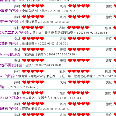
遲來的生日快樂?
( 2026-08-06 19:17:35 )
身材
表演
態度
堆重複
的評論：
突破盲點 禁止戲水
( 2026-08-04 00:26:20 )
身材
表演
態度
谷翔平
的評論：
生日快樂美人
( 2026-08-02 19:59:36 )
身材
表演
態度
老大老二老大
的評論：
祝！妳生日快樂 每天都要快樂～
( 2026-08-02 18:26:16 )
身材
表演
態度
火焚身
的評論：
生日快樂～
( 2026-08-02 15:31:30 )
身材
表演
態度
lerong
的評論：
?祝你生日快樂??
( 2026-07-29 00:53:28 )
身材
表演
態度
家也不回
的評論：
雀後?
( 2026-07-28 23:18:40 )
身材
表演
態度
is~
的評論：
很可愛～雖然常常忘東忘西，但是一舉一動都會心動呢！
( 2026-07-12 20
身材
表演
態度
評論：
( 2026-07-02 15:44:53 )
身材
表演
態度
48412
的評論：
待人親切，美麗大方
( 2026-07-02 14:03:58 )
身材
表演
態度
末煙雨
的評論：
滿滿的氣質感
( 2026-06-24 21:38:42 )
身材
表演
態度