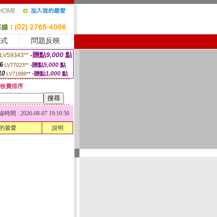
方式
問題反映
-贈點
9,000
點
LV59343**
6
-贈點
5,000
點
LV77023**
10
-贈點
1,000
點
LV71888**
收費排序
 : 2026-08-07 19:10:50
的最愛
說明