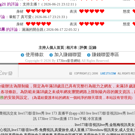
g21
的評論：
支持主播！
( 2026-06-21 23:12:11 )
身材
表演
態度
評論：
暈船了 真可愛
( 2026-06-17 23:21:33 )
身材
表演
態度
米果
的評論：
滿滿的開合跳
( 2026-06-17 22:05:32 )
主持人個人首頁
|
相片本
|
評價
|
記錄
使用條款
加入賺錢聯盟
賺錢聯盟專區
Copyright © 2026 By
173live影音網站
All Rights Reserved.
分級辦法'為限制級，限定為年滿
18
歲且已具有完整行為能力之網友，未滿
18
歲
及各項條款。為防範未滿
18
歲之未成年網友瀏覽網路上限制級內容的圖文資訊，
服務
的安裝與設定。
(為還給愛護本站的網友一個純淨的聊天環境，本站設有管理員)
費視訊交友
live173影音live秀
live 173 直播平台app
s383 live
live173影音視訊live秀
liv
訊
173live
173live直播
173 live下載
冷宮直播
.
.
.
.
.
.
.
.
.
.
.
.
.
.
.
.
.
.
.
.
.
.
.
.
.
.
.
.
.
.
.
.
.
.
.
.
.
.
.
.
.
live173影音視訊live秀,金瓶梅視訊美
訊,甜心視訊,live173影音live秀-免費視訊,真愛旅舍,成人直播,173liveshow視訊美女,成