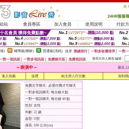
給站
會員專區
加入會員
使用說明
付款
十名會員 獲得免費點數~
No.1
-贈點
10,000
點
No.2
LV72973**
No.4
No.5
No.
00
點
-贈點
7,000
點
-贈點
6,000
點
LV27620**
LV52777**
No.8
No.9
No.
00
點
-贈點
3,000
點
-贈點
2,000
點
LV76847**
LV69831**
辣)
輔導級(曖昧)
普通級(清純)
排序
業績排行
│
一對多收費排序
│
一對一
搜尋主持人網名/編號：
一對一視訊區
│
一對多視訊區
│
免費聊天區
│
免費視訊區
～表演中～
最近上線時間
進入包廂
送禮
給主持人打分數
加到我
免費文字聊天: 必需付費才可聊天
一對多視訊聊天: 每分鐘 8 點
一對一視訊聊天: 每分鐘 40 點
性別: 女性
年齡: 22 歲
血型: O型
身高: 160 公分(cm)