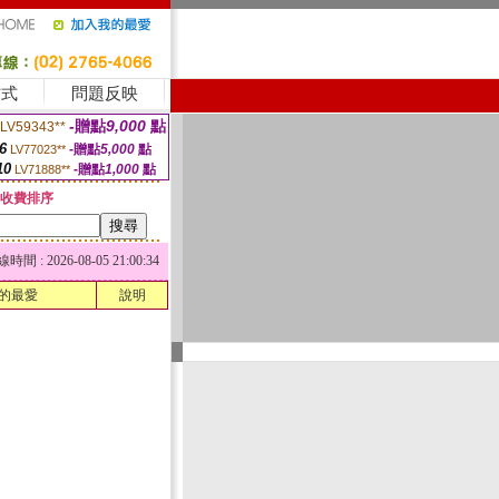
方式
問題反映
-贈點
9,000
點
LV59343**
6
-贈點
5,000
點
LV77023**
10
-贈點
1,000
點
LV71888**
收費排序
 : 2026-08-05 21:00:34
的最愛
說明