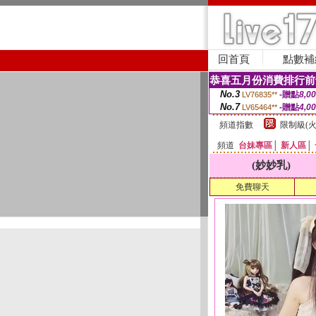
回首頁
點數補
恭喜五月份消費排行前
No.3
-贈點
8,0
LV76835**
No.7
-贈點
4,0
LV65464**
頻道指數
限制級(火
頻道
台妹專區
│
新人區
│
(妙妙乳)
免費聊天