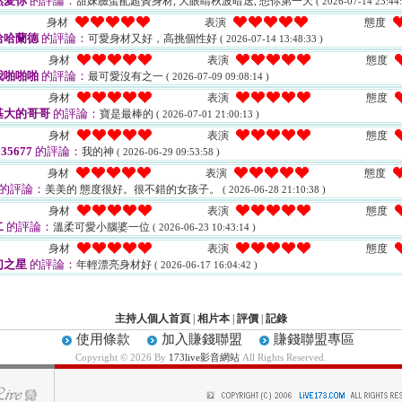
然愛你
的評論：
甜妹臉蛋配超贊身材, 大眼睛秋波暗送, 想你第一天
( 2026-07-14 23:44:
身材
表演
態度
哈哈蘭德
的評論：
可愛身材又好，高挑個性好
( 2026-07-14 13:48:33 )
身材
表演
態度
我啪啪啪
的評論：
最可愛沒有之一
( 2026-07-09 09:08:14 )
身材
表演
態度
基大的哥哥
的評論：
寶是最棒的
( 2026-07-01 21:00:13 )
身材
表演
態度
35677
的評論：
我的神
( 2026-06-29 09:53:58 )
身材
表演
態度
的評論：
美美的 態度很好。很不錯的女孩子。
( 2026-06-28 21:10:38 )
身材
表演
態度
二
的評論：
溫柔可愛小腦婆一位
( 2026-06-23 10:43:14 )
身材
表演
態度
幻之星
的評論：
年輕漂亮身材好
( 2026-06-17 16:04:42 )
主持人個人首頁
|
相片本
|
評價
|
記錄
使用條款
加入賺錢聯盟
賺錢聯盟專區
Copyright © 2026 By
173live影音網站
All Rights Reserved.