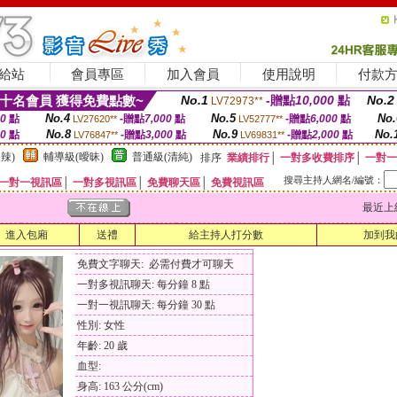
給站
會員專區
加入會員
使用說明
付款
十名會員 獲得免費點數~
No.1
-贈點
10,000
點
No.2
LV72973**
No.4
No.5
No.
00
點
-贈點
7,000
點
-贈點
6,000
點
LV27620**
LV52777**
No.8
No.9
No.
00
點
-贈點
3,000
點
-贈點
2,000
點
LV76847**
LV69831**
辣)
輔導級(曖昧)
普通級(清純)
排序
業績排行
│
一對多收費排序
│
一對一
搜尋主持人網名/編號：
一對一視訊區
│
一對多視訊區
│
免費聊天區
│
免費視訊區
最近上線時間
進入包廂
送禮
給主持人打分數
加到我
免費文字聊天: 必需付費才可聊天
一對多視訊聊天: 每分鐘 8 點
一對一視訊聊天: 每分鐘 30 點
性別: 女性
年齡: 20 歲
血型:
身高: 163 公分(cm)