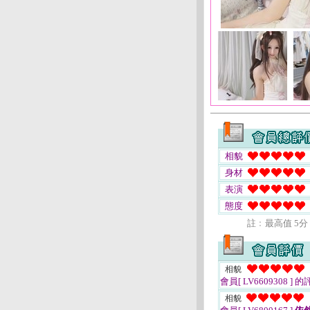
相貌
身材
表演
態度
註﹕最高值 5分
相貌
會員[ LV6609308 ]
的
相貌