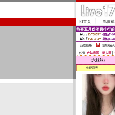
回首頁
點數補
恭喜五月份消費排行前
No.3
-贈點
8,0
LV76835**
No.7
-贈點
4,0
LV65464**
頻道指數
限制級(火
頻道
台妹專區
│
新人區
│
(六妹妹)
免費聊天