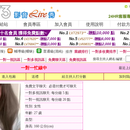
給站
會員專區
加入會員
使用說明
付款
十名會員 獲得免費點數~
No.1
-贈點
10,000
點
No.2
LV72973**
No.4
No.5
No.
00
點
-贈點
7,000
點
-贈點
6,000
點
LV27620**
LV52777**
No.8
No.9
No.
00
點
-贈點
3,000
點
-贈點
2,000
點
LV76847**
LV69831**
辣)
輔導級(曖昧)
普通級(清純)
排序
業績排行
│
一對多收費排序
│
一對一
搜尋主持人網名/編號：
一對一視訊區
│
一對多視訊區
│
免費聊天區
│
免費視訊區
一對一忙線中
最近上線時間
進入包廂
送禮
給主持人打分數
加到我
免費文字聊天: 必需付費才可聊天
一對多視訊聊天: 每分鐘 5 點
一對一視訊聊天: 每分鐘 20 點
性別: 女性
年齡: 27 歲
血型:
身高: 160 公分(cm)