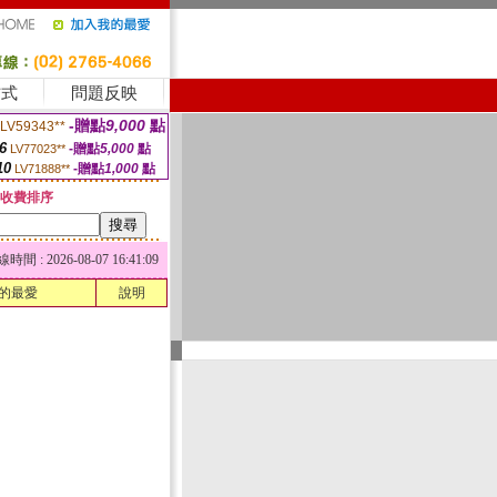
方式
問題反映
-贈點
9,000
點
LV59343**
6
-贈點
5,000
點
LV77023**
10
-贈點
1,000
點
LV71888**
收費排序
 : 2026-08-07 16:41:09
的最愛
說明