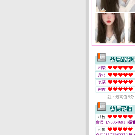
相貌
身材
表演
態度
註﹕最高值 5分
相貌
會員[ LV6354691 ]
振
相貌
會員[ LV7686227 ]
源.